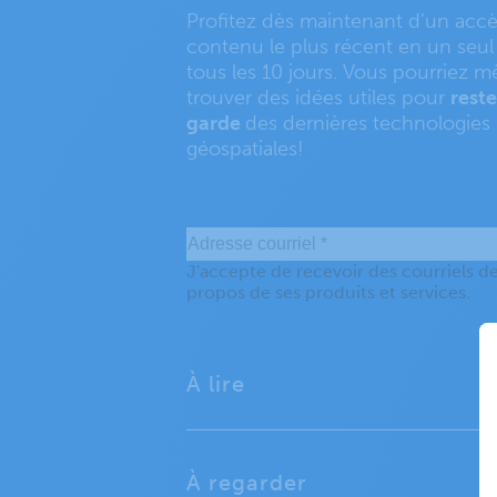
Profitez dès maintenant d’un accè
contenu le plus récent en un seul c
tous les 10 jours. Vous pourriez 
trouver des idées utiles pour
reste
garde
des dernières technologies
géospatiales!
À lire
À regarder