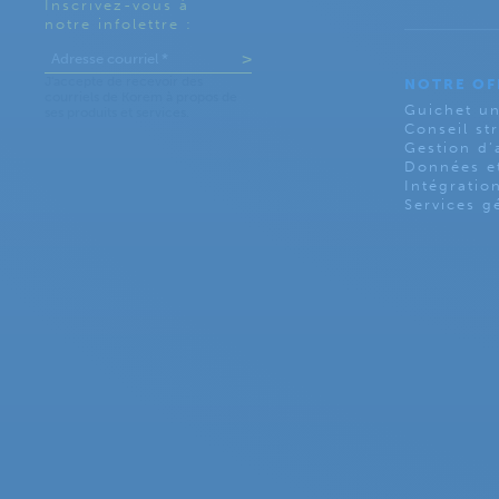
Inscrivez-vous à
notre infolettre :
NOTRE OF
Guichet un
Conseil st
Gestion d’a
Données et
Intégratio
Services g