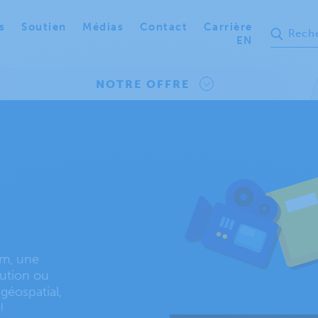
s
Soutien
Médias
Contact
Carrière
EN
NOTRE OFFRE
em, une
lution ou
géospatial,
!