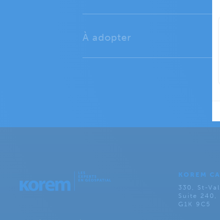
À adopter
KOREM C
330, St-Val
Suite 240
G1K 9C5