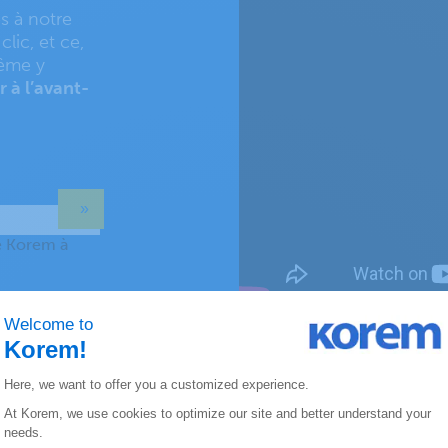
s à notre
lic, et ce,
même y
r à l’avant-