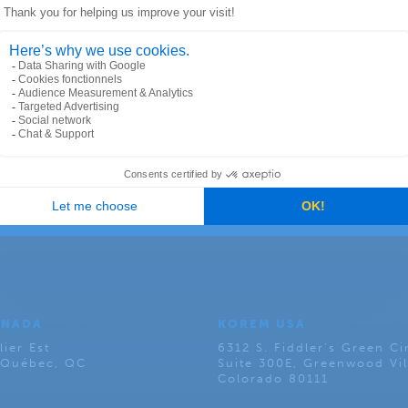
ANADA
KOREM USA
lier Est
6312 S. Fiddler’s Green Ci
, Québec, QC
Suite 300E, Greenwood Vil
Colorado 80111