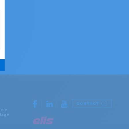
CONTACT
rcle
lage