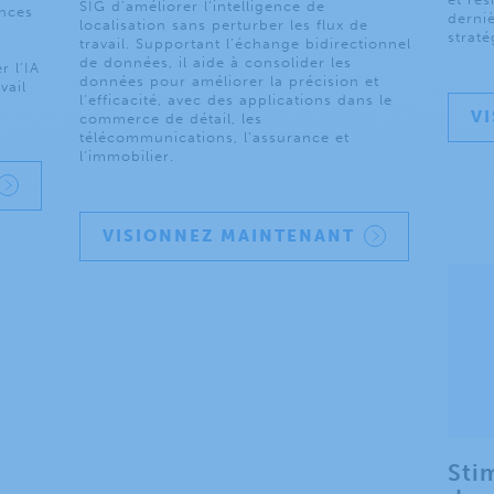
SIG d’améliorer l’intelligence de
ances
derni
localisation sans perturber les flux de
strat
travail. Supportant l’échange bidirectionnel
de données, il aide à consolider les
 l’IA
données pour améliorer la précision et
vail
l’efficacité, avec des applications dans le
V
commerce de détail, les
télécommunications, l’assurance et
l’immobilier.
VISIONNEZ MAINTENANT
Sti