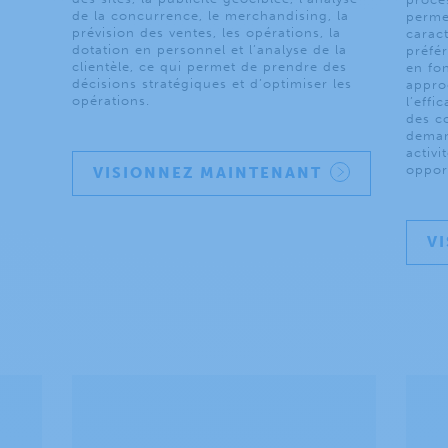
de la concurrence, le merchandising, la
perme
prévision des ventes, les opérations, la
carac
dotation en personnel et l’analyse de la
préfé
clientèle, ce qui permet de prendre des
en fon
décisions stratégiques et d’optimiser les
appro
opérations.
l’effi
des co
deman
activi
oppor
VISIONNEZ MAINTENANT
V