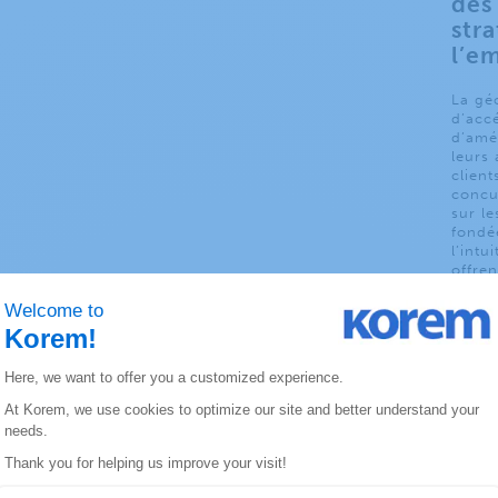
des
str
l’e
La géo
d’acc
d’amé
leurs 
clien
concu
sur le
fondée
l’intu
offren
comme
l’emp
géoma
à la p
V