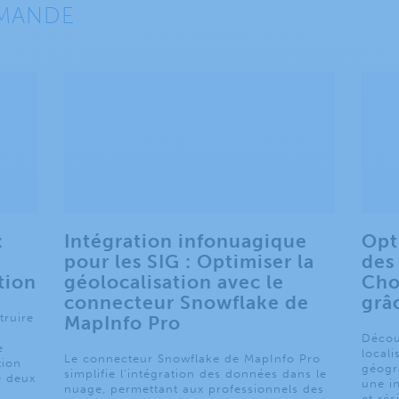
EMANDE
:
Intégration infonuagique
Opt
pour les SIG : Optimiser la
des
tion
géolocalisation avec le
Cho
connecteur Snowflake de
grâ
truire
MapInfo Pro
Décou
e
locali
Le connecteur Snowflake de MapInfo Pro
tion
géogr
simplifie l’intégration des données dans le
re deux
une i
nuage, permettant aux professionnels des
et rés