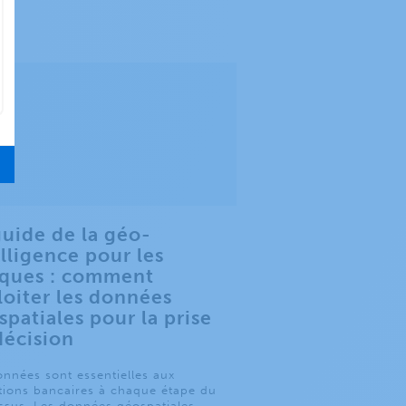
guide de la géo-
elligence pour les
ques : comment
loiter les données
spatiales pour la prise
décision
onnées sont essentielles aux
tions bancaires à chaque étape du
ssus. Les données géospatiales