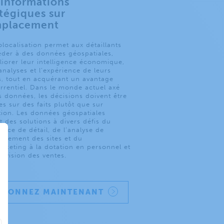
 informations
atégiques sur
mplacement
localisation permet aux détaillants
éder à des données géospatiales,
liorer leur intelligence économique,
analyses et l’expérience de leurs
ts, tout en acquérant un avantage
rrentiel. Dans le monde actuel axé
s données, les décisions doivent être
s sur des faits plutôt que sur
ition. Les données géospatiales
t des solutions à divers défis du
rce de détail, de l’analyse de
lacement des sites et du
rketing à la dotation en personnel et
révision des ventes.
ISIONNEZ MAINTENANT