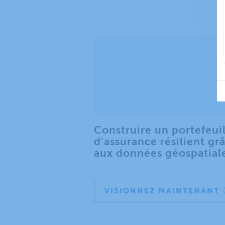
Construire un portefeui
d’assurance résilient gr
aux données géospatial
VISIONNEZ MAINTENANT