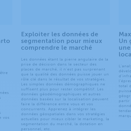
Exploiter les données de
Max
arto
segmentation pour mieux
Un 
comprendre le marché
une 
loca
Les données étant la pierre angulaire de la
prise de décision dans le secteur des
L’anal
places de marché, il n’est pas surprenant
dével
être
que la qualité des données puisse jouer un
d’infr
rôle clé dans le résultat de vos stratégies.
l’épr
Les simples données démographiques ne
total 
suffisent plus pour rester compétitif. Les
puissa
nnées
données géodémographiques et autres
géogr
s
données basées sur la localisation peuvent
parti
faire la différence entre vous et vos
donnée
concurrents. Apprenez à intégrer les
tenda
s
données géospatiales dans vos stratégies
marqu
e vos
actuelles pour mieux cibler le marketing, la
segmentation du marché, la dotation en
personnel, etc.