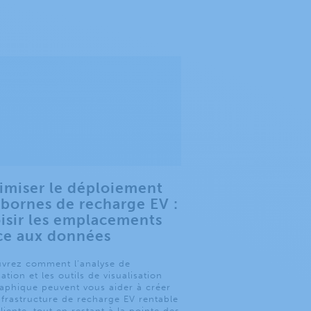
imiser le déploiement
 bornes de recharge EV :
isir les emplacements
ce aux données
vrez comment l’analyse de
sation et les outils de visualisation
aphique peuvent vous aider à créer
nfrastructure de recharge EV rentable
iliente, tout en restant à la pointe des