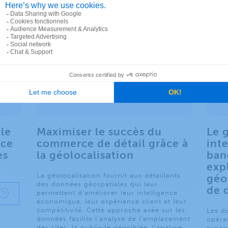
lle
Maximiser le succès du
Le 
âce
commerce de détail grâce à
int
es
la géolocalisation
ban
exp
La géolocalisation fournit aux détaillants
géo
des données géospatiales qui leur
de 
permettent d’améliorer leur intelligence
économique, leur expérience client et leur
compétitivité. Cette approche axée sur les
Les d
données facilite l’analyse de l’emplacement
opéra
des sites, la publicité géociblée, l’analyse
proce