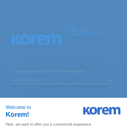
Inscrivez-vous à notre infolettre :
KOREM CANADA
330, St-Vallier Est
Suite 240, Québec, QC