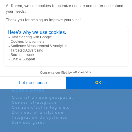
G1K 9C5
KOREM USA
6312 S. Fiddler’s Green Circle
Suite 300E, Greenwood Village
Colorado 80111
CONTACT
NOTRE OFFRE
Guichet unique géospatial
Conseil stratégique
Gestion d’actifs logiciels
Données et analytique
Intégration de systèmes
Services gérés