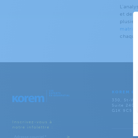
L’analy
et des
plusieu
matrici
chaque 
KOREM C
330, St-Val
Suite 240
G1K 9C5
Inscrivez-vous à
notre infolettre :