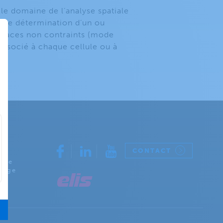
le domaine de l’analyse spatiale
 de détermination d’un ou
espaces non contraints (mode
 associé à chaque cellule ou à
CONTACT
rcle
lage