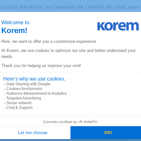
se coût-bénéfice, ou l’analyse de chemin de coût, dans 
 systèmes d’information géographique, est une méthode
rs itinéraires de déplacement optimaux à travers des 
el
) ou contraints (mode
vectoriel
). Un coût (poids) est
entité du réseau.
ANADA
KOREM USA
lier Est
6312 S. Fiddler’s Green Ci
, Québec, QC
Suite 300E, Greenwood Vil
Colorado 80111