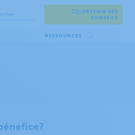
OBTENIR DES
CONSEILS
RESSOURCES
bénéfice?