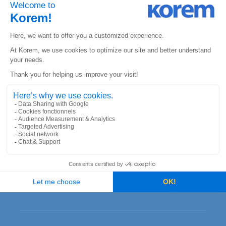
KOREM CANADA
330, St-Vallier Est
Suite 240, Québec, QC
G1K 9C5
KOREM USA
6312 S. Fiddler’s Green Circle
Suite 300E, Greenwood Village
Colorado 80111
CONTACT