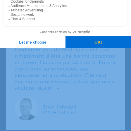
« Nous sommes ravis du produit, mais
nous sommes surtout ravis des gens
chez Korem. L’une des valeurs
fondamentales de Mail Shark est tout
simplement d’être une bonne personne
et Korem l’incarne parfaitement. Korem
s’intéresse au processus, aux
personnes et aux résultats. Elle veut
que nous réussissions autant que nous
voulons réussir. »
Brian Johnson
PDG de Mail Shark