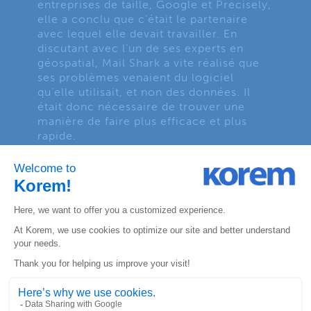
entreprises de taille, Google et Precisely,
elle a conclu que c’était le partenaire
avec lequel elle devait travailler. En
discutant avec l’un de ses experts en
géospatial, Mail Shark a vite réalisé que
ses problèmes venaient du logiciel
qu’elle utilisait, et non des données. Il
était donc nécessaire de trouver une
manière de faire plus efficace et plus
rapide.
Korem lui a donc recommandé le logiciel
Spectrum
de Precisely, qui allait fournir à
l’entreprise bien plus de flexibilité. Avec
cette toute nouvelle liberté, Korem et
Mail Shark ont pu bâtir ensemble un
nouveau système :
Capture
. Celui-ci
permet dorénavant à l’entreprise de
personnaliser l’ensemble de ses modules
et de facilement segmenter ses
itinéraires de livraison.