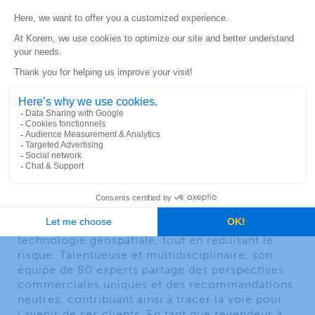
À propos de Korem
Depuis 1993, Korem créer de la valeur à long
terme pour ses clients, ses employés et ses
partenaires. Plusieurs grandes entreprises nord-
américaines comme AT&T, Shell, Bell et
Desjardins, comptent sur Korem afin de prendre
des décisions éclairées et d’accroître leur
efficacité. Grâce à une expérience client unique
et réinventée, Korem accélère l’adoption de la
technologie géospatiale, tout en réduisant le
risque. Talentueuse et multidisciplinaire, son
équipe de 80 experts partage des perspectives
commerciales uniques et des recommandations
neutres, contribuant ainsi à tracer la voie pour
l’avenir de ses clients. En tant que revendeur à