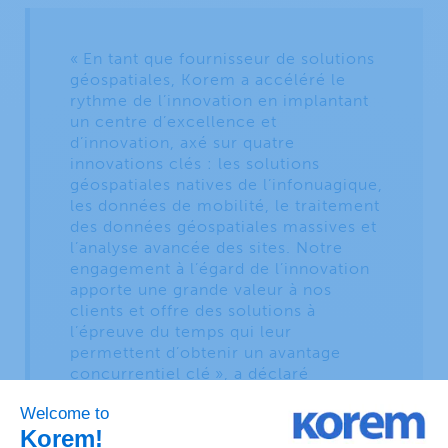
« En tant que fournisseur de solutions
géospatiales, Korem a accéléré le
rythme de l’innovation en implantant
un centre d’excellence et
d’innovation, axé sur quatre
innovations clés : les solutions
géospatiales natives de l’infonuagique,
les données de mobilité, le traitement
des données géospatiales massives et
l’analyse avancée des sites. Notre
engagement à l’égard de l’innovation
apporte une grande valeur à nos
clients et offre des solutions à
l’épreuve du temps qui leur
permettent d’obtenir un avantage
concurrentiel clé », a déclaré
Jonathan Houde, VP solutions
d’affaires de Korem.