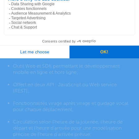
Offert en mode logiciel en tant que service (Saas) et
en mode données en tant que service (DaaS).
Bénéficiez d’un modèle de prix où vous payez « au
fur et à mesure »;
Accès à des fonctionnalités de SIG sans avoir à
maintenir un serveur de SIG;
Outil Web et SDK permettant le développement
mobile en ligne et hors ligne;
Offert en deux API : JavaScript ou Web service
(REST);
Fonctionnalités virage après virage et guidage vocal
pour chaque déplacement;
Circulation selon l’heure de la journée, l’heure de
départ et l’heure d’arrivée pour une modélisation
précise de l’heure d’arrivée prévue;