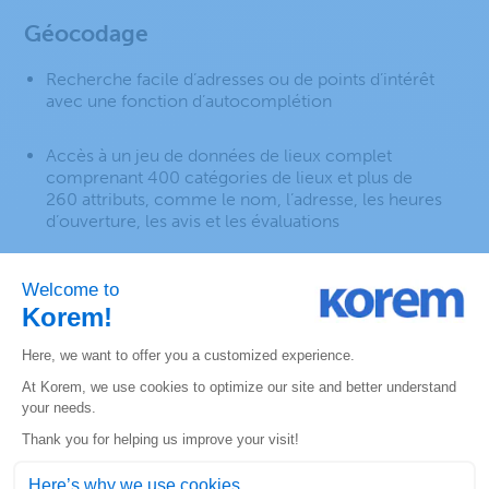
Géocodage
Recherche facile d’adresses ou de points d’intérêt
avec une fonction d’autocomplétion
Accès à un jeu de données de lieux complet
comprenant 400 catégories de lieux et plus de
260 attributs, comme le nom, l’adresse, les heures
d’ouverture, les avis et les évaluations
Renseignements
supplémentaires