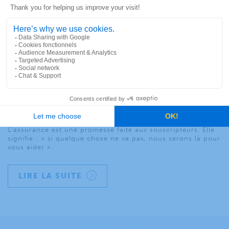
Comment surmonter les défis de
l’industrie de l’assurance grâce
au géocodage précis
YAN TRUDEAU
|
19 NOVEMBRE 2018
L’assurance est une promesse faite aux souscripteurs. Elle
signifie : « si quelque chose ne va pas, nous serons là pour
vous aider ».
LIRE LA SUITE