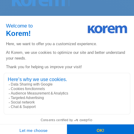
Inscrivez-vous à notre infolettre :
KOREM CANADA
330, St-Vallier Est
Suite 240, Québec, QC
G1K 9C5
KOREM USA
6312 S. Fiddler’s Green Circle
Suite 300E, Greenwood Village
Colorado 80111