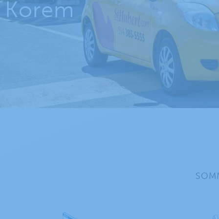
Korem
SOM