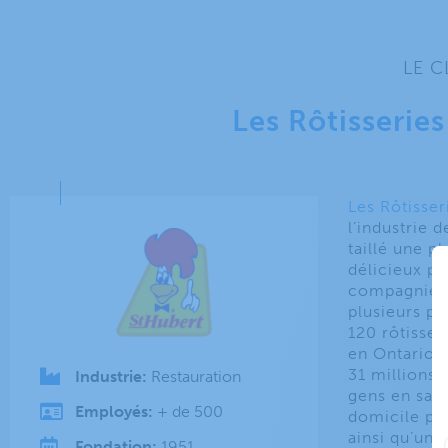
LE C
Les Rôtisserie
Les Rôtisser
l’industrie 
taillé une 
délicieux pou
compagnie à 
plusieurs p
120 rôtisser
en Ontario 
31 millions 
Industrie:
Restauration
gens en sall
Employés:
+ de 500
domicile pa
ainsi qu’un
Fondation:
1951