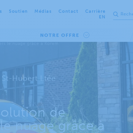
s
Soutien
Médias
Contact
Carrière
EN
NOTRE OFFRE
vers le nuage grâce à Korem
s St-Hubert Ltée
solution de
 le nuage grâce à