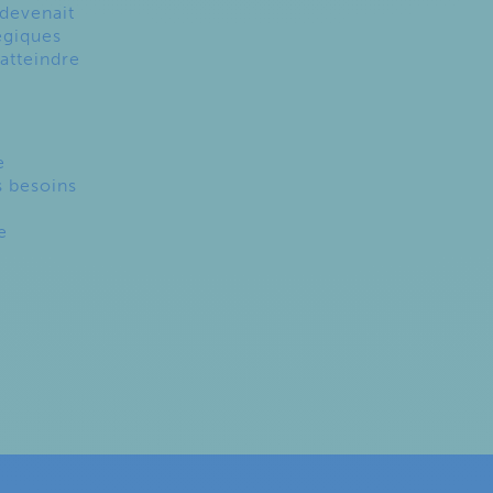
 devenait
égiques
’atteindre
e
s besoins
e