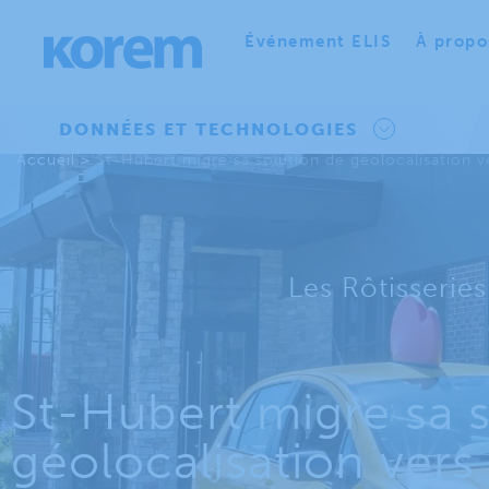
Événement ELIS
À propo
DONNÉES ET TECHNOLOGIES
Accueil
>
St-Hubert migre sa solution de géolocalisation 
Les Rôtisserie
St-Hubert migre sa 
géolocalisation vers