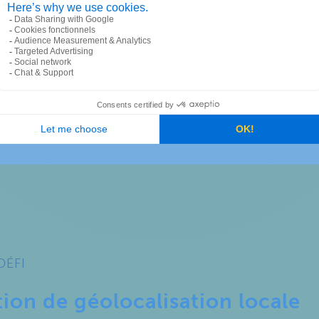
DÉFI
ion de géolocalisation locale