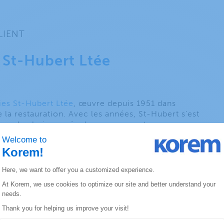
LIENT
s St-Hubert Ltée
ies St-Hubert Ltée
, œuvre depuis 1951 dans
de la restauration. Avec les années, St-Hubert s’est
place de choix auprès des consommateurs avec son
let rôti et ses côtes levées, ce qui a incité la
créer une division Détail qui fabrique et distribue
roduits alimentaires. On compte maintenant plus de
ies, dont plus de 100 sont franchisées, au Québec,
et au Nouveau-Brunswick. St-Hubert sert plus de
de repas annuellement ; en plus d’accueillir les
e à manger, St-Hubert assure la livraison à
r le biais de sa plateforme de commande en ligne
 système de prise de commande téléphonique.