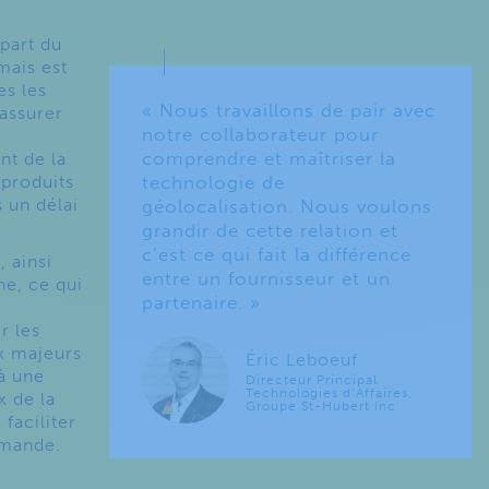
épart du
mais est
es les
« Nous travaillons de pair avec
’assurer
notre collaborateur pour
comprendre et maîtriser la
nt de la
 produits
technologie de
s un délai
géolocalisation. Nous voulons
grandir de cette relation et
c’est ce qui fait la différence
, ainsi
entre un fournisseur et un
ne, ce qui
partenaire. »
r les
x majeurs
Éric Leboeuf
 à une
Directeur Principal
Technologies d’Affaires,
x de la
Groupe St-Hubert Inc
 faciliter
demande.