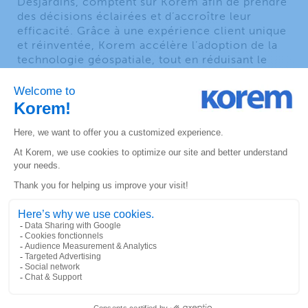
Desjardins, comptent sur Korem afin de prendre
des décisions éclairées et d’accroître leur
efficacité. Grâce à une expérience client unique
et réinventée, Korem accélère l’adoption de la
technologie géospatiale, tout en réduisant le
risque. Talentueuse et multidisciplinaire, son
équipe de 80 experts partage des perspectives
commerciales uniques et des recommandations
neutres, contribuant ainsi à tracer la voie pour
l’avenir de ses clients. En tant que revendeuse à
valeur ajoutée, Korem offre la gamme de
solutions géospatiales la plus complète et
diversifiée, incluant Precisely, HERE
Technologies, Google, Alteryx, Foursquare,
Environics Analytics, CARTO, Core Logic,
Lightbox et ReportAll.
Pour en savoir plus, visitez
korem.com
.
À propos de la