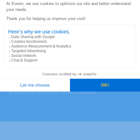
Des licences flexibles basées le nombre utilisateurs
actifs mensuels et une option d’essai gratuit
Des conseils et un soutien stratégiques continus
Un contact dédié tout au long du cycle de vie de
votre projet.
Avec Korem, vous bénéficiez de la rapidité, de la
capacité de croissance et du service nécessaires pour
déployer cette application de navigation dans
l’ensemble de vos opérations en toute confiance.
Découvrez comment le fait de prioriser la rentabilité, la
réduction des distances et la fiabilité des horaires
permet aux entreprises de respecter leurs engagements
de qualité de service en toute confiance.