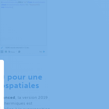
s
) pour une
ospatiales
dvanced
, la version 2019
es thermiques est