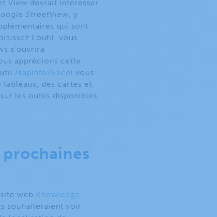
t View devrait intéresser
oogle StreetView
, y
pplémentaires qui sont
isissez l’outil, vous
ws s’ouvrira
Nous apprécions cette
util
MapInfo2Excel
vous
tableaux, des cartes et
ur les outils disponibles.
s prochaines
 site web
Knowledge
ls souhaiteraient voir