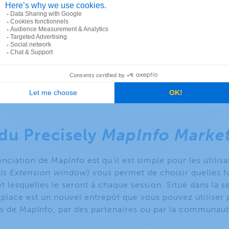
pté lorsque nous devons afficher des données agrégées.
pouvez afficher des données agrégées à petite échelle
rielles à de plus grandes échelles pour faciliter la co
che de carte thermique à une vue d’ensemble est un aut
ermique, car elle permet de mieux comprendre la répart
 vous pouvez créer 4 types de cartes thermiques, Standar
ssentiellement sur le niveau de résolution requis.
du Precisely
MapInfo
Market
enciation de MapInfo est qu’il est simple pour les utilisa
ls Extension window
) vous permet de choisir quelles 
t lesquelles le seront à chaque session. Situé dans la se
place est un nouvel entrepôt que vous pouvez utiliser p
s de MapInfo, par des partenaires ou par la communaut