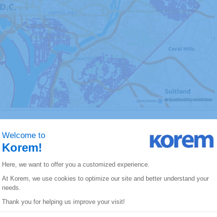
 cartes thermiques (
heatmap
ualisation de vos données gé
és matricielles font partie de
Precisely MapInfo Pro A
ues pour tous les niveaux de licence. Le style des cart