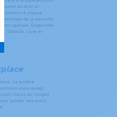
 Grâce à la superposition
 (zoom arrière) et
mpréhension à chaque
re exemple de la nouvelle
ition spatiale. Disponible
d, Détaillé, Lisse et
place
teurs. La fenêtre
fonctions vous voulez
ction Outils de l’onglet
our ajouter des outils
é.