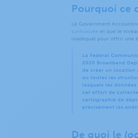
Pourquoi ce
Le Government Accountin
surévaluée
et que le nivea
inadéquat pour offrir une 
La Federal Communica
2020 Broadband Depl
de créer un
location 
ou toutes les structu
lesquels les données
cet effort de collect
cartographie de déplo
précisément les endro
De quoi le
lo