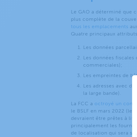
Le GAO a déterminé que ce
plus complète de la couver
tous les emplacements
aux
Quatre principaux attributs
Les données parcellair
Les données fiscales 
commerciales);
Les empreintes de bât
Les adresses avec de
la large bande).
La FCC a
octroyé un contr
le BSLF en mars 2022 (le
devraient être prêtes à li
principalement les fournis
de localisation qui sera s