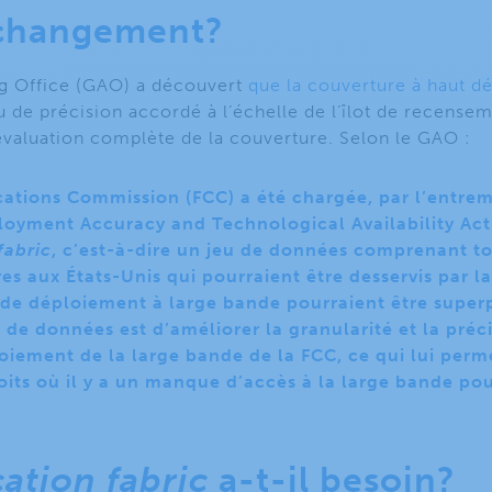
 changement?
g Office (GAO) a découvert
que la couverture à haut dé
u de précision accordé à l’échelle de l’îlot de recense
évaluation complète de la couverture. Selon le GAO :
tions Commission (FCC) a été chargée, par l’entrem
oyment Accuracy and Technological Availability Act
fabric
, c’est-à-dire un jeu de données comprenant 
res aux États-Unis qui pourraient être desservis par l
 de déploiement à large bande pourraient être superp
e de données est d’améliorer la granularité et la préc
iement de la large bande de la FCC, ce qui lui perme
its où il y a un manque d’accès à la large bande pou
cation fabric
a-t-il besoin?