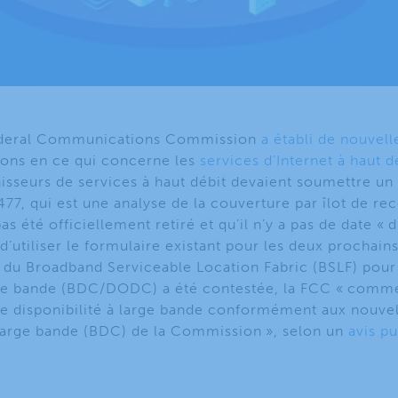
 Federal Communications Commission
a établi de nouvell
tions en ce qui concerne les
services d’Internet à haut d
nisseurs de services à haut débit devaient soumettre un
477, qui est une analyse de la couverture par îlot de r
s été officiellement retiré et qu’il n’y a pas de date « d
d’utiliser le formulaire existant pour les deux prochain
 du Broadband Serviceable Location Fabric (BSLF) pour
rge bande (BDC/DODC) a été contestée, la FCC « comme
e disponibilité à large bande conformément aux nouvel
large bande (BDC) de la Commission », selon un
avis pu