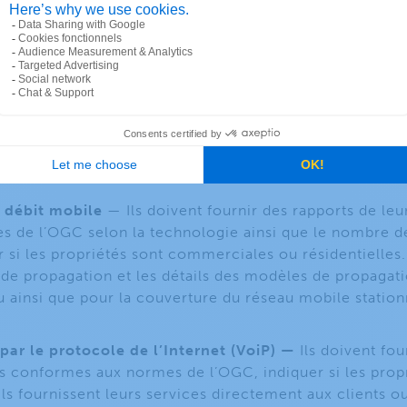
bric
. Par conséquent, il est nécessaire d’intégrer les q
ation fabric
complet , comme ceux mentionnés ci-dess
nir des rapports à la FCC?
suivants de services à haut débit doivent produire des r
 débit mobile
— Ils doivent fournir des rapports de le
 de l’OGC selon la technologie ainsi que le nombre de
er si les propriétés sont commerciales ou résidentielles
 de propagation et les détails des modèles de propagat
 ainsi que pour la couverture du réseau mobile stationn
par le protocole de l’Internet (VoiP) —
Ils doivent fou
s conformes aux normes de l’OGC, indiquer si les pro
’ils fournissent leurs services directement aux clients o