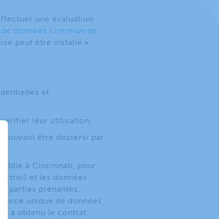
ffectuer une évaluation
u de données commun de
xe peut être installé ».
dentielles et
rifier leur utilisation;
pouvant être desservi par
établie à Cincinnati, pour
octroi) et les données
es parties prenantes,
e source unique de données
ui a obtenu le contrat