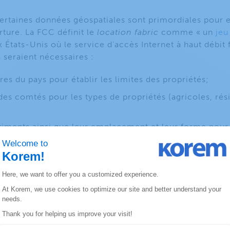
rtaines données géospatiales sont primordiales pour e
ture. La FCC définit le
location fabric
comme « un
je
 États-Unis où le service d’accès Internet à haut débit fi
 seraient nécessaires :
es du pays pour établir les limites des propriétés;
des comtés pour les types de propriétés (agricoles, rési
iments ainsi que leur emplacement et leur forme pour vé
s coordonnées géographiques (c.-à-d. un emplacement 
at
pour le
location fabric
à
CostQuest
, une entreprise 
 GAO a depuis
rejeté
la contestation subséquente de cet 
vrer plus tard en 2022. Le GAO a toutefois reconnu que l
seurs de services Internet, croient qu’il « n’y a pas un
uffisante pour la FCC et pour la compagnie de données q