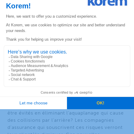
capacité à saisir des données sur son interaction
avec son environnement. ZDNet
présente
comment les véhicules autonomes s’appuieront
sur le calcul informatisé de pointe et la bande
large 5G pour faciliter la transmission et le
traitement des données des capteurs en raison
de leur rentabilité.
Qu’en est-il des facteurs de risque liés aux
conditions météorologiques qui ont une
incidence sur la conduite? Par exemple,
combien de conducteurs deviennent à risque de
se trouver sur des routes où il y a de l’eau
stagnante lorsqu’il pleut, ne serait-ce qu’en
petite quantité? Combien d’accidents pourraient
être évités en éliminant l’aquaplanage qui cause
des collisions par l’arrière? Les compagnies
d’assurance qui souscrivent ces risques verront