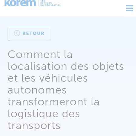
Ouv
nav
RETOUR
Comment la
localisation des objets
et les véhicules
autonomes
transformeront la
logistique des
transports