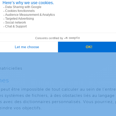
tions définies par l’utilisateur permet de réaliser des 
incluant des transformations, des mesures et des regro
mprennent notamment :
s par classe (H3, quadbin, S2)
lles)
e
atricielles
nes
l peut être impossible de tout calculer au sein de l’ent
des systèmes de fichiers, à des obstacles liés au langa
 avec des dictionnaires personnalisés. Vous pourriez,
eindre vos objectifs.