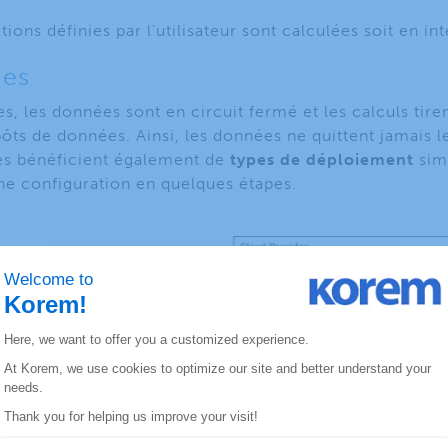
tions définies par l’utilisateur sont calculées soit en in
nes
s, les données sont en circuit fermé et les calculs tiren
pôts de données. Ainsi, les données ne quittent jamais l
es bénéficient également de
types de déploiement
sim
 une configuration en quelques étapes.